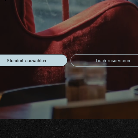
Standort auswählen
Tisch reservieren