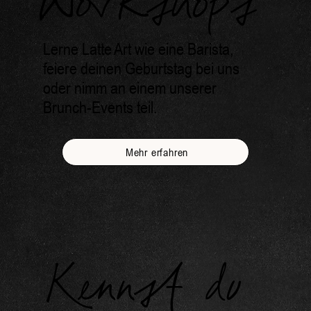
Workshops
Lerne Latte Art wie eine Barista,
feiere deinen Geburtstag bei uns
oder nimm an einem unserer
Brunch-Events teil.
Mehr erfahren
Kennst du