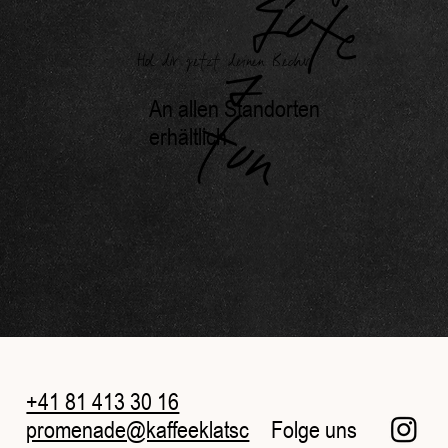
G
s
Hol dir jetzt deinen Becher
An allen Standorten
t
n
erhältlich
+41 81 413 30 16
Folge uns
promenade@kaffeeklatsc