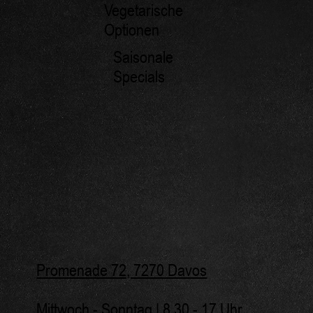
Vegetarische
Optionen
Saisonale
Specials
Promenade 72, 7270 Davos
Mittwoch - Sonntag | 8.30 - 17 Uhr