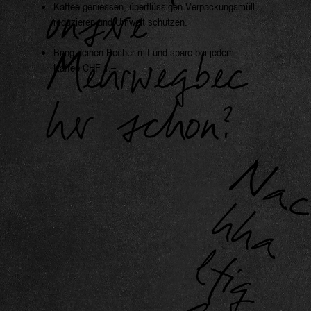
Kaffee geniessen, überflüssigen Verpackungsmüll
unsere
reduzieren und Umwelt schützen.
Bring deinen Becher mit und spare bei jedem
Mehrwegbec
Kaffee CHF 1.–.
her schon?
h
l