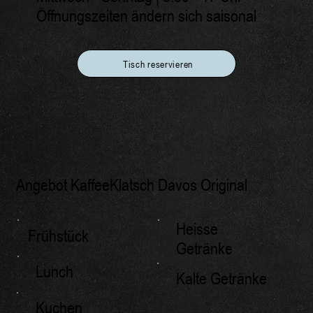
Öffnungszeiten ändern sich saisonal
Tisch reservieren
Angebot KaffeeKlatsch Davos Original
Heisse
Frühstück
Getränke
Lunch
Kalte Getränke
Kuchen