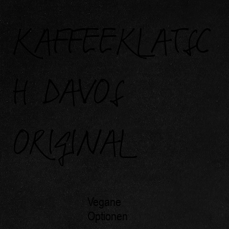
KAFFEEKLATSC
H DAVOS
ORIGINAL
Vegane
Optionen